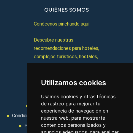
QUIÉNES SOMOS
Conócenos pinchando aquí
Descubre nuestras
recomendaciones para hoteles,
complejos turísticos, hostales,
vacaciones, paquetes de
viajes, y mucho más!
Utilizamos cookies
MI AGENCIA
Usamos cookies y otras técnicas
de rastreo para mejorar tu
Aviso legal
Condiciones de uso
experiencia de navegación en
Condiciones Generales
Ley de Viajes Combinados
nuestra web, para mostrarte
contenidos personalizados y
Política de privacidad
Uso de cookies
anuncios adecuados, para analizar