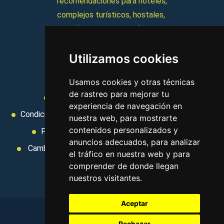
recomendaciones para hoteles,
complejos turísticos, hostales,
vacaciones, paquetes de
viajes, y mucho más!
Utilizamos cookies
MI AGENCIA
Usamos cookies y otras técnicas
de rastreo para mejorar tu
Aviso legal
Condiciones de uso
experiencia de navegación en
Condiciones Generales
Ley de Viajes Combinados
nuestra web, para mostrarte
contenidos personalizados y
Política de privacidad
Uso de cookies
anuncios adecuados, para analizar
Cambiar preferencias de cookies
Area privada
el tráfico en nuestra web y para
Contacto
comprender de donde llegan
nuestros visitantes.
Aceptar
Rechazar