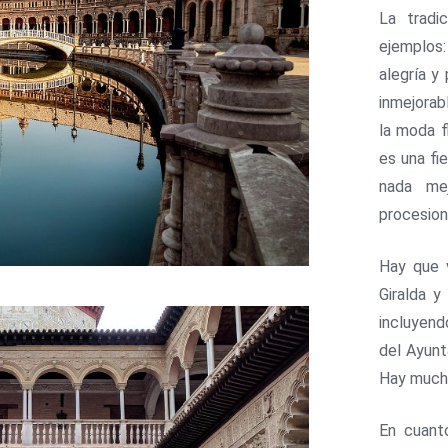
La tradi
ejemplos:
alegría y
inmejorab
la moda f
es una fi
nada mej
procesion
Hay que v
Giralda 
incluyend
del Ayunt
Hay muc
En cuanto