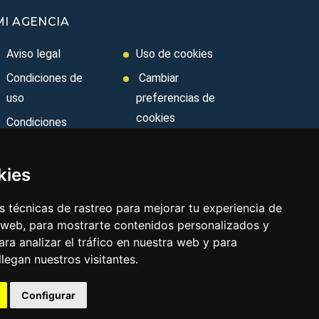
MI AGENCIA
Aviso legal
Uso de cookies
Condiciones de
Cambiar
uso
preferencias de
cookies
Condiciones
Generales
Area privada
Ley de Viajes
Contacto
kies
Combinados
 técnicas de rastreo para mejorar tu experiencia de
Política de
 web, para mostrarte contenidos personalizados y
privacidad
ra analizar el tráfico en nuestra web y para
egan nuestros visitantes.
Configurar
Aviso legal