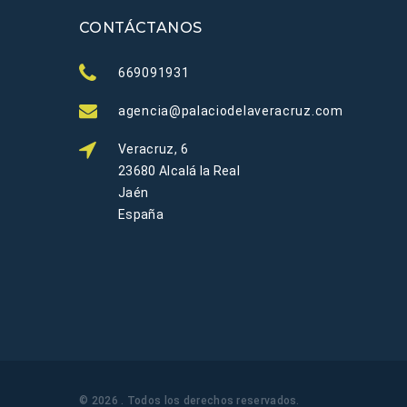
CONTÁCTANOS
669091931
agencia@palaciodelaveracruz.com
Veracruz, 6
23680 Alcalá la Real
Jaén
España
©
2026
. Todos los derechos reservados
.