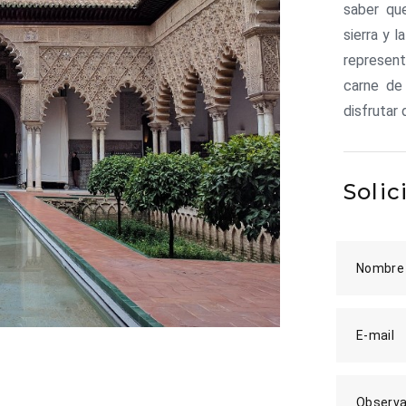
saber que
sierra y l
represent
carne de
disfrutar
Solic
Nombre
E-mail
Observa